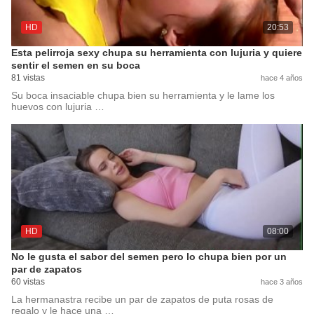
HD
20:53
Esta pelirroja sexy chupa su herramienta con lujuria y quiere
sentir el semen en su boca
81 vistas
hace 4 años
Su boca insaciable chupa bien su herramienta y le lame los
huevos con lujuria …
HD
08:00
No le gusta el sabor del semen pero lo chupa bien por un
par de zapatos
60 vistas
hace 3 años
La hermanastra recibe un par de zapatos de puta rosas de
regalo y le hace una …