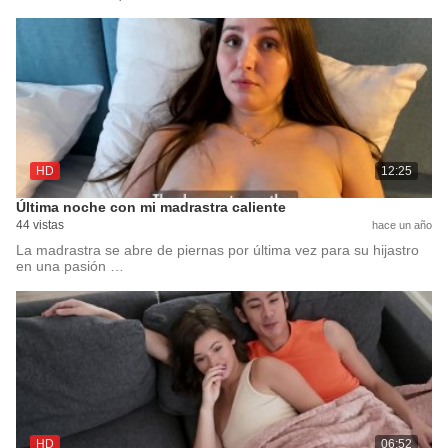
HD
12:25
Última noche con mi madrastra caliente
44 vistas
hace un año
La madrastra se abre de piernas por última vez para su hijastro
en una pasión …
HD
06:52