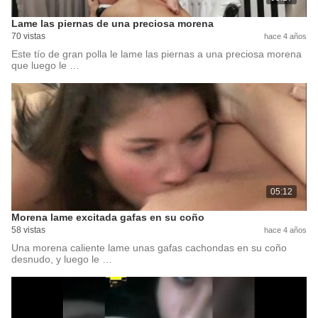
Lame las piernas de una preciosa morena
70 vistas
hace 4 años
Este tío de gran polla le lame las piernas a una preciosa morena
que luego le …
05:12
Morena lame excitada gafas en su coño
58 vistas
hace 4 años
Una morena caliente lame unas gafas cachondas en su coño
desnudo, y luego le …