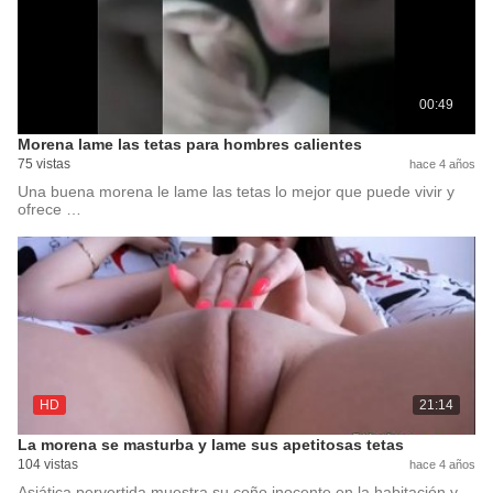
00:49
Morena lame las tetas para hombres calientes
75 vistas
hace 4 años
Una buena morena le lame las tetas lo mejor que puede vivir y
ofrece …
HD
21:14
La morena se masturba y lame sus apetitosas tetas
104 vistas
hace 4 años
Asiática pervertida muestra su coño inocente en la habitación y