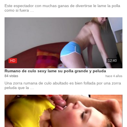
Este espectador con muchas ganas de divertirse le lame la polla
como si fuera …
HD
12:40
Rumano de culo sexy lame su polla grande y peluda
84 vistas
hace 4 años
Una zorra rumana de culo abultado es bien follada por una zorra
peluda que la …