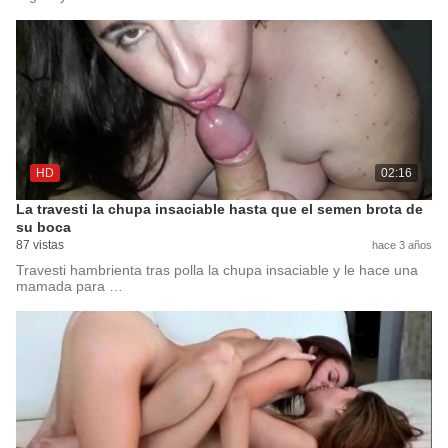
HD
02:16
La travesti la chupa insaciable hasta que el semen brota de
su boca
87 vistas
hace 3 años
Travesti hambrienta tras polla la chupa insaciable y le hace una
mamada para …