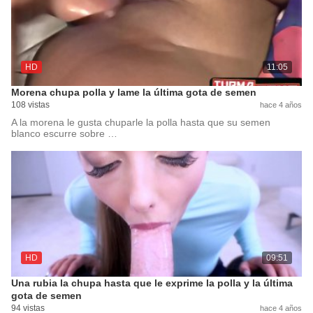
HD
11:05
Morena chupa polla y lame la última gota de semen
108 vistas
hace 4 años
A la morena le gusta chuparle la polla hasta que su semen
blanco escurre sobre …
HD
09:51
Una rubia la chupa hasta que le exprime la polla y la última
gota de semen
94 vistas
hace 4 años