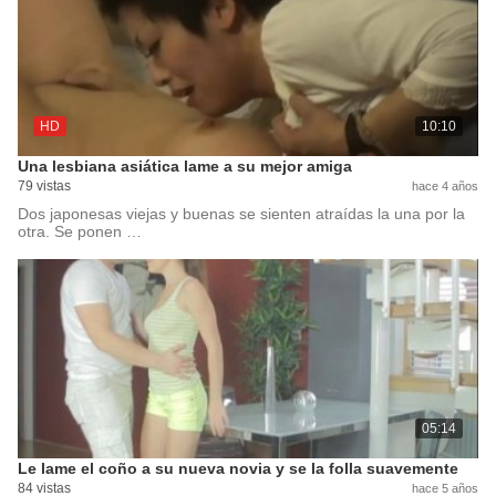
HD
10:10
Una lesbiana asiática lame a su mejor amiga
79 vistas
hace 4 años
Dos japonesas viejas y buenas se sienten atraídas la una por la
otra. Se ponen …
05:14
Le lame el coño a su nueva novia y se la folla suavemente
84 vistas
hace 5 años