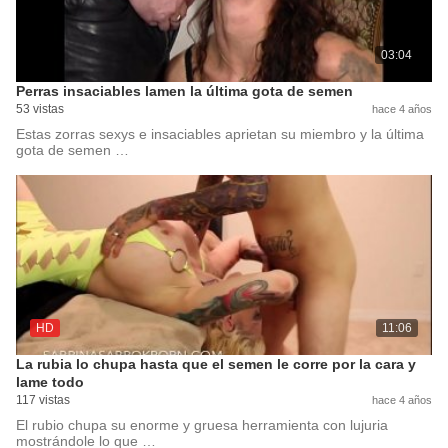
03:04
Perras insaciables lamen la última gota de semen
53 vistas
hace 4 años
Estas zorras sexys e insaciables aprietan su miembro y la última
gota de semen …
HD
11:06
La rubia lo chupa hasta que el semen le corre por la cara y
lame todo
117 vistas
hace 4 años
El rubio chupa su enorme y gruesa herramienta con lujuria
mostrándole lo que …