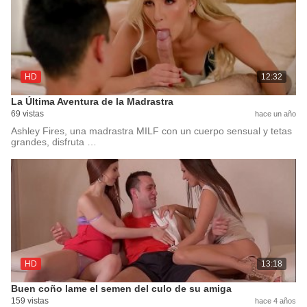
HD
12:32
La Última Aventura de la Madrastra
69 vistas
hace un año
Ashley Fires, una madrastra MILF con un cuerpo sensual y tetas
grandes, disfruta …
HD
13:18
Buen coño lame el semen del culo de su amiga
159 vistas
hace 4 años