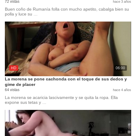
72 vistas
hace 3 años
Buen coño de Rumanía folla con mucho apetito, cabalga bien su
polla y luce su …
HD
06:00
La morena se pone cachonda con el toque de sus dedos y
gime de placer
64 vistas
hace 4 años
La morena se acaricia lascivamente y se quita la ropa. Ella
expone sus tetas y …