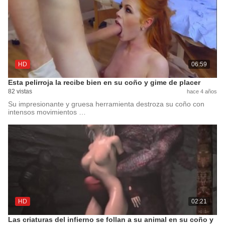
HD
06:59
Esta pelirroja la recibe bien en su coño y gime de placer
82 vistas
hace 4 años
Su impresionante y gruesa herramienta destroza su coño con
intensos movimientos …
HD
02:21
Las criaturas del infierno se follan a su animal en su coño y