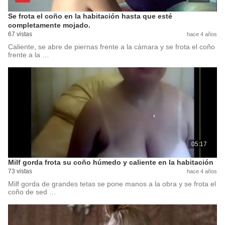
Se frota el coño en la habitación hasta que esté
completamente mojado.
67 vistas
hace 4 años
Caliente, se abre de piernas frente a la cámara y se frota el coño
frente a la …
05:17
Milf gorda frota su coño húmedo y caliente en la habitación
73 vistas
hace 4 años
Milf gorda de grandes tetas se pone manos a la obra y se frota el
coño de sed …