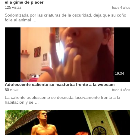
ella gime de placer
125 vistas
hace 4 años
Sodomizada por las criaturas de la oscuridad, deja que su coño
folle al animal …
19:34
Adolescente caliente se masturba frente a la webcam
80 vistas
hace 4 años
La caliente adolescente se desnuda lascivamente frente a la
habitación y se …