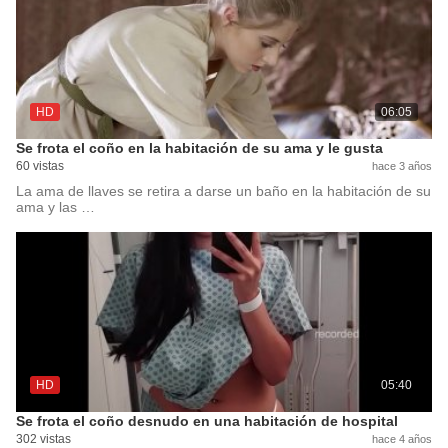
HD
06:05
Se frota el coño en la habitación de su ama y le gusta
60 vistas
hace 3 años
La ama de llaves se retira a darse un baño en la habitación de su
ama y las …
HD
05:40
Se frota el coño desnudo en una habitación de hospital
302 vistas
hace 4 años