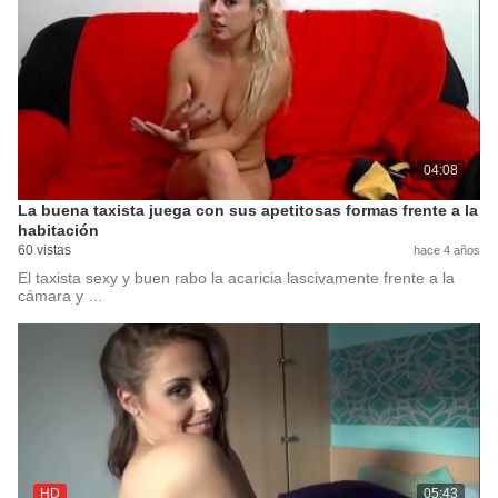
04:08
La buena taxista juega con sus apetitosas formas frente a la
habitación
60 vistas
hace 4 años
El taxista sexy y buen rabo la acaricia lascivamente frente a la
cámara y …
HD
05:43