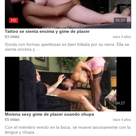
HD
01:17
Tattoo se sienta encima y gime de placer
63 vistas
hace 4 años
Gorda con formas apetitosas es bien follada por su nena. Ella se
sienta encima y …
04:27
Morena sexy gime de placer cuando chupa
65 vistas
hace 4 años
Con el miembro erecto en la boca, se mueve lascivamente con la
lengua y chupa …