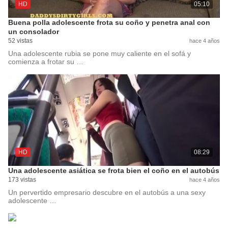
HD
05:10
Buena polla adolescente frota su coño y penetra anal con
un consolador
52 vistas
hace 4 años
Una adolescente rubia se pone muy caliente en el sofá y
comienza a frotar su …
HD
08:29
Una adolescente asiática se frota bien el coño en el autobús
173 vistas
hace 4 años
Un pervertido empresario descubre en el autobús a una sexy
adolescente …