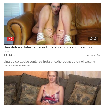
HD
10:19
Una dulce adolescente se frota el coño desnudo en un
casting
84 vistas
hace 4 años
Una dulce adolescente se frota el coño desnuda en el casting
para conseguir un …