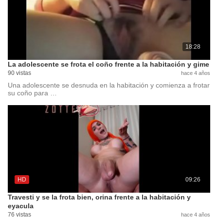
18:28
La adolescente se frota el coño frente a la habitación y gime
90 vistas
hace 4 años
Una adolescente se desnuda en la habitación y comienza a frotar
su coño para …
HD
09:26
Travesti y se la frota bien, orina frente a la habitación y
eyacula
76 vistas
hace 4 años