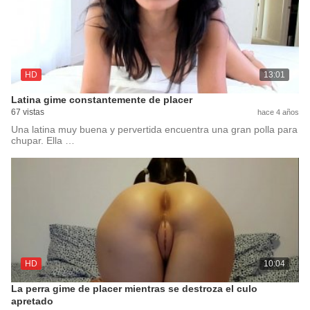
HD
13:01
Latina gime constantemente de placer
67 vistas
hace 4 años
Una latina muy buena y pervertida encuentra una gran polla para
chupar. Ella …
HD
10:04
La perra gime de placer mientras se destroza el culo
apretado