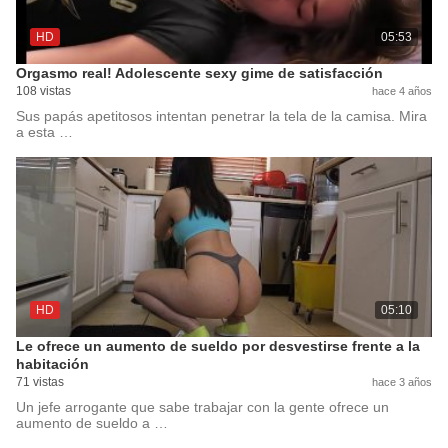
HD
05:53
Orgasmo real! Adolescente sexy gime de satisfacción
108 vistas
hace 4 años
Sus papás apetitosos intentan penetrar la tela de la camisa. Mira
a esta …
HD
05:10
Le ofrece un aumento de sueldo por desvestirse frente a la
habitación
71 vistas
hace 3 años
Un jefe arrogante que sabe trabajar con la gente ofrece un
aumento de sueldo a …