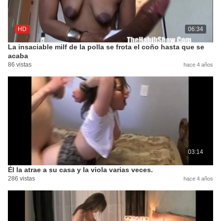
HD
06:34
La insaciable milf de la polla se frota el coño hasta que se
acaba
86 vistas
hace 4 años
03:14
Él la atrae a su casa y la viola varias veces.
286 vistas
hace 4 años