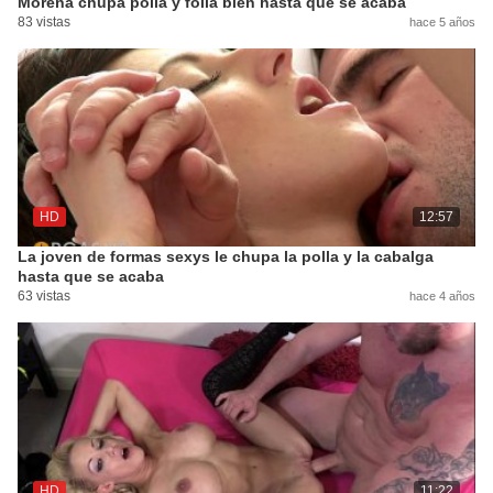
Morena chupa polla y folla bien hasta que se acaba
83 vistas
hace 5 años
HD
12:57
La joven de formas sexys le chupa la polla y la cabalga
hasta que se acaba
63 vistas
hace 4 años
HD
11:22