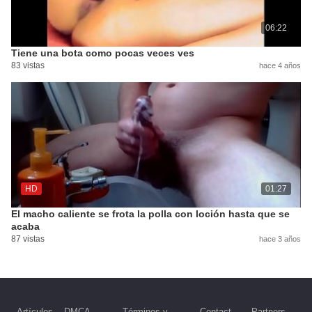
06:22
Tiene una bota como pocas veces ves
83 vistas
hace 4 años
HD
01:27
El macho caliente se frota la polla con loción hasta que se
acaba
87 vistas
hace 3 años
Artículos
DMCA
Términos y
Contact
Partners