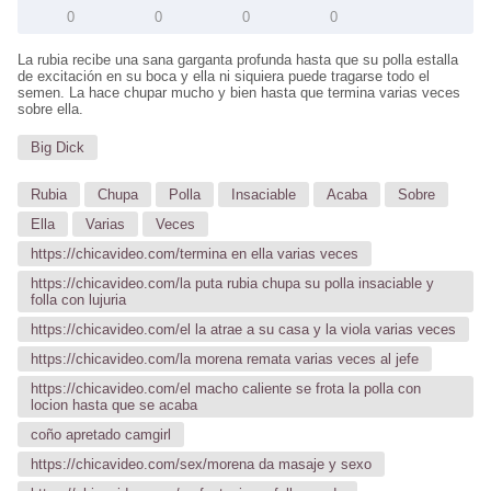
0
0
0
0
La rubia recibe una sana garganta profunda hasta que su polla estalla
de excitación en su boca y ella ni siquiera puede tragarse todo el
semen. La hace chupar mucho y bien hasta que termina varias veces
sobre ella.
Big Dick
Rubia
Chupa
Polla
Insaciable
Acaba
Sobre
Ella
Varias
Veces
https://chicavideo.com/termina en ella varias veces
https://chicavideo.com/la puta rubia chupa su polla insaciable y
folla con lujuria
https://chicavideo.com/el la atrae a su casa y la viola varias veces
https://chicavideo.com/la morena remata varias veces al jefe
https://chicavideo.com/el macho caliente se frota la polla con
locion hasta que se acaba
coño apretado camgirl
https://chicavideo.com/sex/morena da masaje y sexo