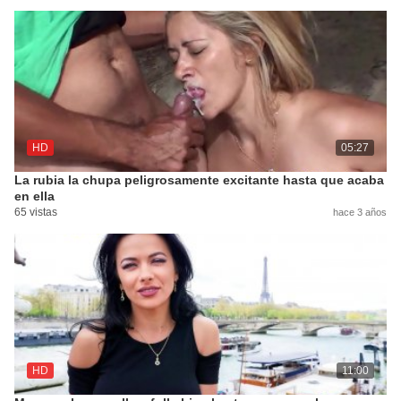
HD
05:27
La rubia la chupa peligrosamente excitante hasta que acaba
en ella
65 vistas
hace 3 años
HD
11:00