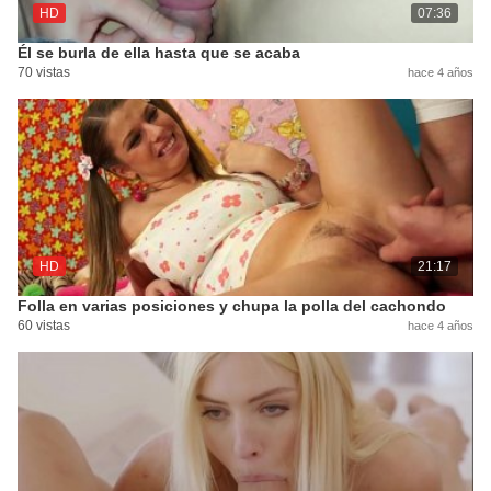
HD
07:36
Él se burla de ella hasta que se acaba
70 vistas
hace 4 años
HD
21:17
Folla en varias posiciones y chupa la polla del cachondo
60 vistas
hace 4 años