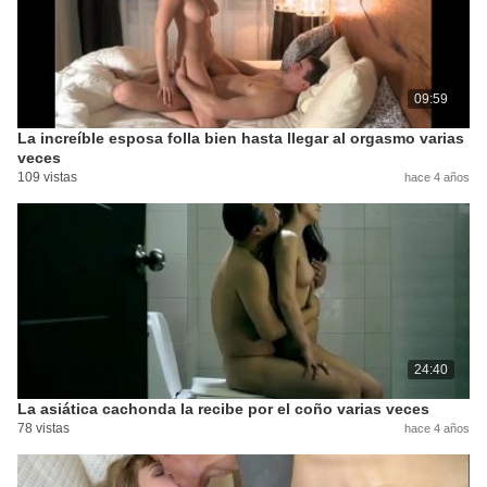
09:59
La increíble esposa folla bien hasta llegar al orgasmo varias
veces
109 vistas
hace 4 años
24:40
La asiática cachonda la recibe por el coño varias veces
78 vistas
hace 4 años