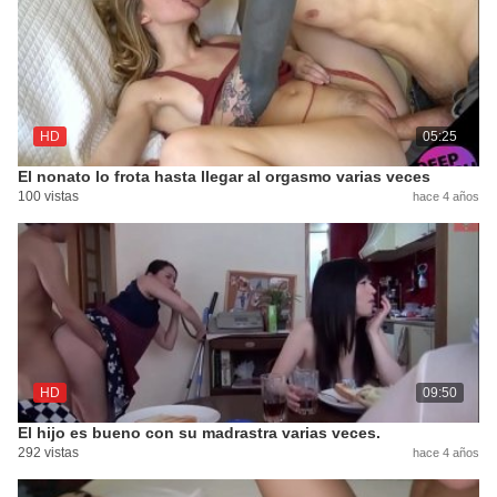
HD
05:25
El nonato lo frota hasta llegar al orgasmo varias veces
100 vistas
hace 4 años
HD
09:50
El hijo es bueno con su madrastra varias veces.
292 vistas
hace 4 años