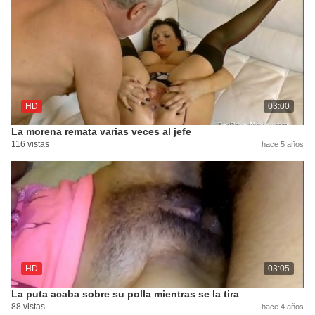
HD
03:00
La morena remata varias veces al jefe
116 vistas
hace 5 años
HD
03:05
La puta acaba sobre su polla mientras se la tira
88 vistas
hace 4 años