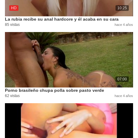
HD
10:25
La rubia recibe su anal hardcore y él acaba en su cara
85 vistas
hace 4 años
07:00
Porno brasileño chupa polla sobre pasto verde
62 vistas
hace 4 años